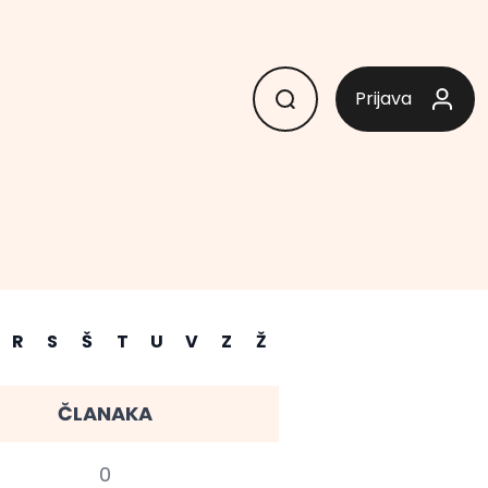
Prijava
R
S
Š
T
U
V
Z
Ž
ČLANAKA
0