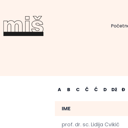
Početn
A
B
C
Č
Ć
D
Dž
Đ
IME
prof. dr. sc. Lidija Cvikić