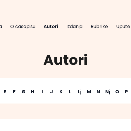
a
O časopisu
Autori
Izdanja
Rubrike
Upute
Autori
E
F
G
H
I
J
K
L
Lj
M
N
Nj
O
P