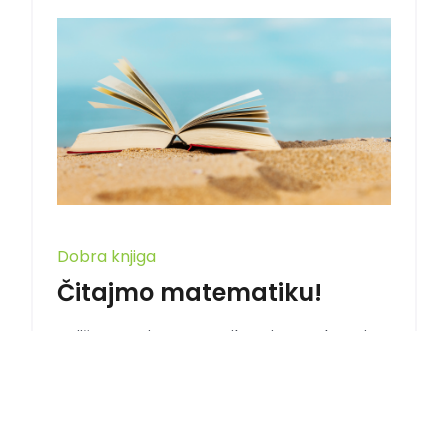
Dobra knjiga
Čitajmo matematiku!
Književnost i matematika – ima neka tajna
veza Matematika i književnost dva su
zasebna ...
Draženka Robotić, Maja Klisurić