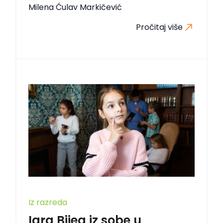
Milena Ćulav Markičević
Pročitaj više
Iz razreda
Igra Bijeg iz sobe u