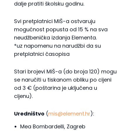
dalje pratiti školsku godinu.
Svi pretplatnici MiŠ-a ostvaruju
mogućnost popusta od 15 % na sva
neudžbenička izdanja Elementa.
*uz napomenu na narudžbi da su
pretplatnici časopisa
Stari brojevi MiŠ-a (do broja 120) mogu
se naručiti u tiskanom obliku po cijeni
od 3 € (poštarina je uključena u
cijenu).
Uredništvo
(
mis@element.hr
):
Mea Bombardelli, Zagreb