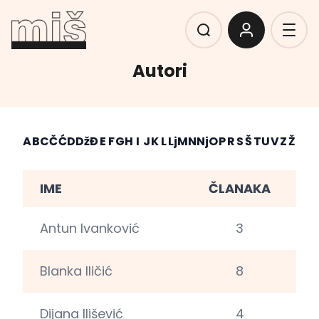
Autori
A
B
C
Č
Ć
D
Dž
Đ
E
F
G
H
I
J
K
L
Lj
M
N
Nj
O
P
R
S
Š
T
U
V
Z
Ž
IME
ČLANAKA
Antun Ivanković
3
Blanka Iličić
8
Dijana Ilišević
4