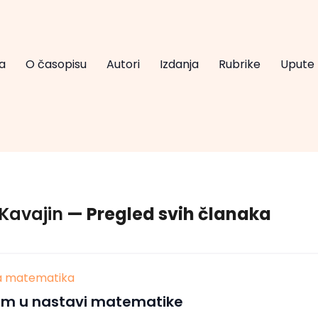
a
O časopisu
Autori
Izdanja
Rubrike
Upute
Kavajin
— Pregled svih članaka
va matematika
m u nastavi matematike