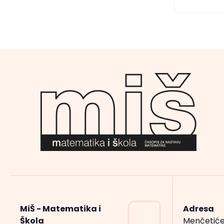
MiŠ - Matematika i
Adresa
Škola
Menčetiće