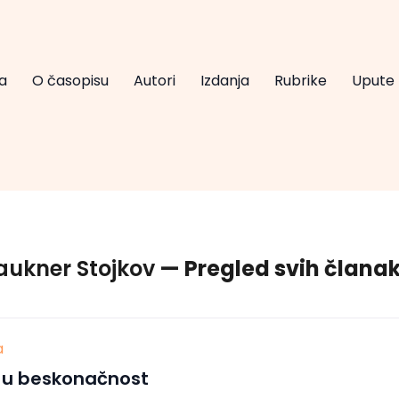
a
O časopisu
Autori
Izdanja
Rubrike
Upute
aukner Stojkov
— Pregled svih člana
a
 u beskonačnost