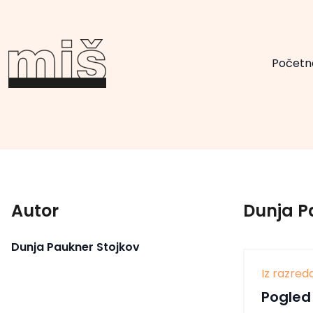
Početn
Autor
Dunja P
Dunja Paukner Stojkov
Iz razred
Pogled