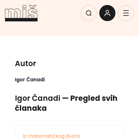
Autor
Igor Čanadi
Igor Čanadi
— Pregled svih
članaka
Iz matematičkog života