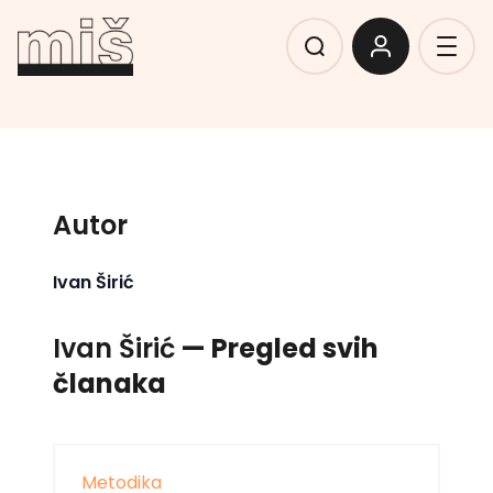
Autor
Ivan Širić
Ivan Širić
— Pregled svih
članaka
Metodika