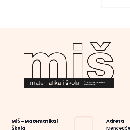
MiŠ - Matematika i
Adresa
Škola
Menčetiće