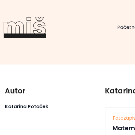
Početn
Autor
Katarin
Katarina Potaček
Fotozapis
Matema