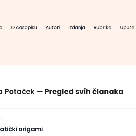
a
O časopisu
Autori
Izdanja
Rubrike
Upute
a Potaček
— Pregled svih članaka
i
tički origami