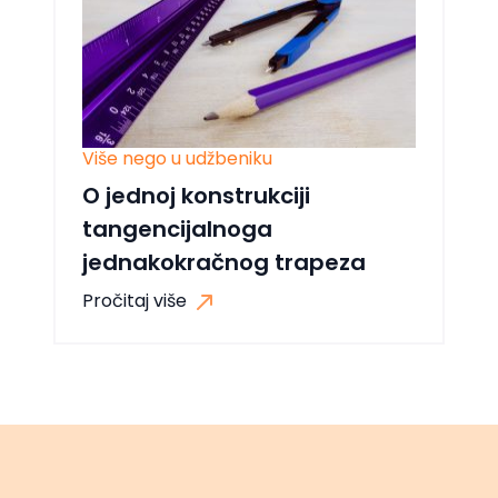
Više nego u udžbeniku
O jednoj konstrukciji
tangencijalnoga
jednakokračnog trapeza
Pročitaj više