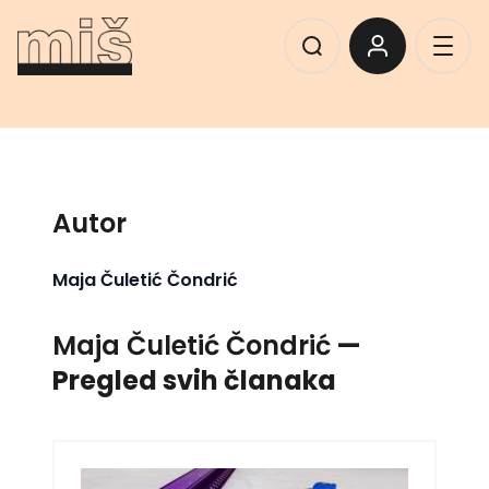
Autor
Maja Čuletić Čondrić
Maja Čuletić Čondrić
—
Pregled svih članaka