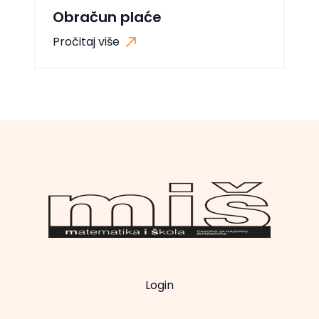
Obračun plaće
Pročitaj više
Login