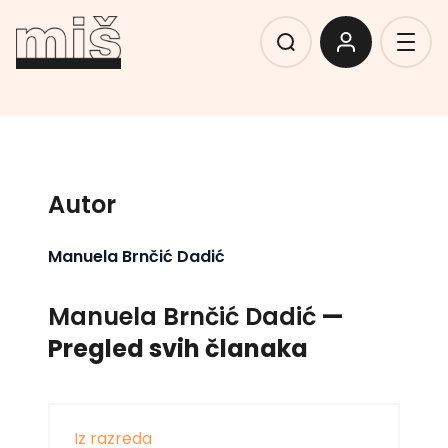
Autor
Manuela Brnčić Dadić
Manuela Brnčić Dadić
—
Pregled svih članaka
Iz razreda