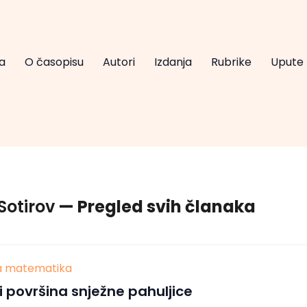
a
O časopisu
Autori
Izdanja
Rubrike
Upute
Sotirov
— Pregled svih članaka
va matematika
 površina snježne pahuljice