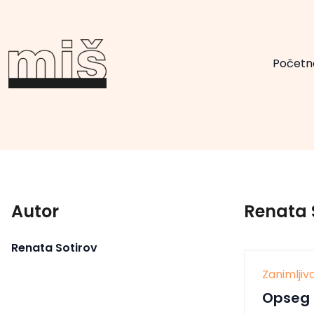
Početn
Autor
Renata 
Renata Sotirov
Zanimlji
Opseg i