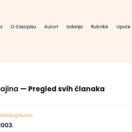
a
O časopisu
Autori
Izdanja
Rubrike
Upute
ajina
— Pregled svih članaka
atičkog života
2003.