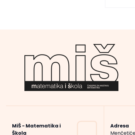
MiŠ - Matematika i
Adresa
Škola
Menčetiće