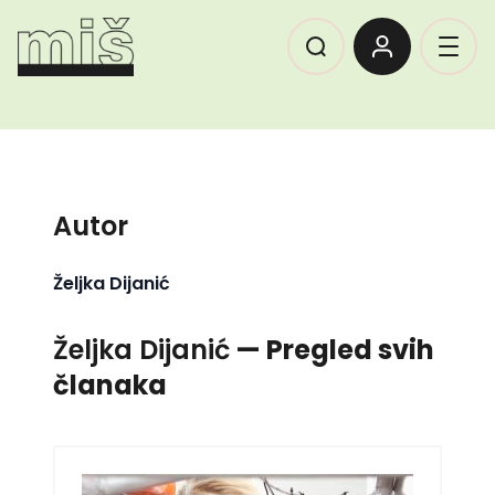
Autor
Željka Dijanić
Željka Dijanić
— Pregled svih
članaka