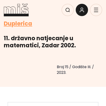
Duplerica
11. državno natjecanje u
matematici, Zadar 2002.
Broj 15
/
Godište III.
/
2023.