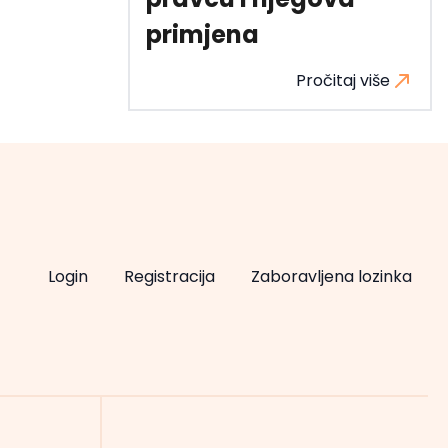
primjena
Pročitaj više
Login
Registracija
Zaboravljena lozinka