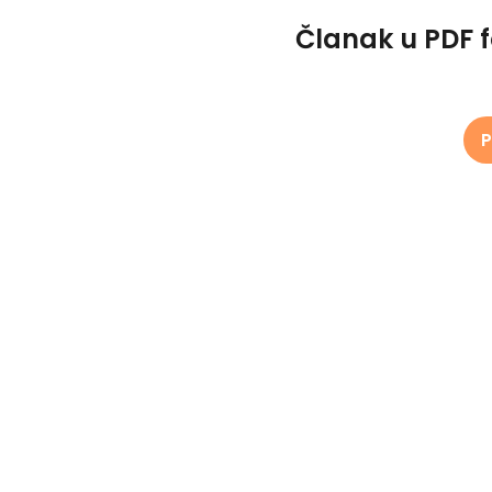
Članak u PDF 
P