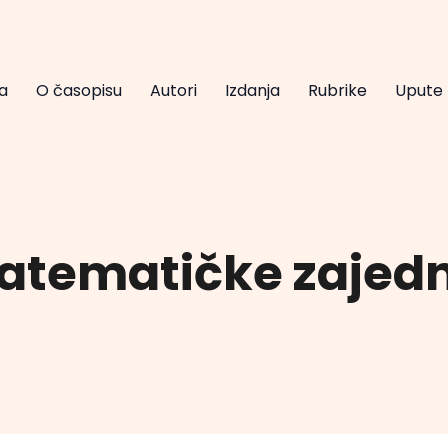
a
O časopisu
Autori
Izdanja
Rubrike
Upute
matematičke zajed