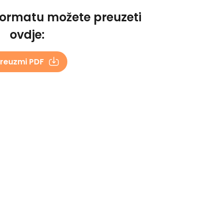
formatu možete preuzeti
ovdje:
reuzmi PDF