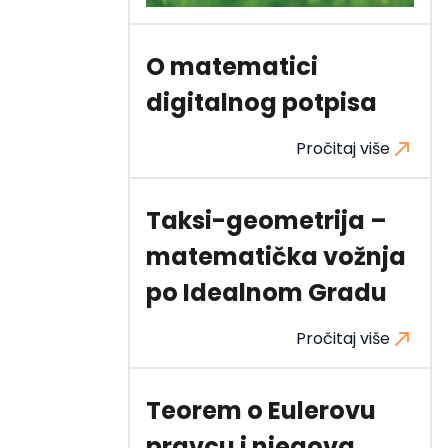
O matematici
digitalnog potpisa
Pročitaj više
Taksi-geometrija –
matematička vožnja
po Idealnom Gradu
Pročitaj više
Teorem o Eulerovu
pravcu i njegova