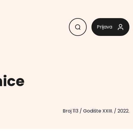
Prijava
nice
Broj 113
/
Godište XXIII.
/
2022.