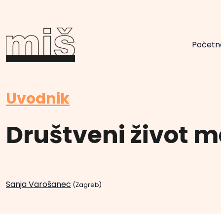
Početn
Uvodnik
Društveni život 
Sanja Varošanec
(Zagreb)