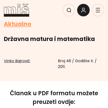
Aktualno
Državna matura i matematika
Vinko Bajrović
Broj 48
/
Godište X.
/
2011.
Članak u PDF formatu možete
preuzeti ovdje: