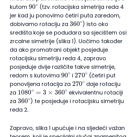
90
∘
kutom
(tzv. rotacijska simetrija reda 4
jer kad ju ponovimo četiri puta zaredom,
360
∘
dobivamo rotaciju za
) isto oko
središta koje se podudara sa sjecištem osi
zrcalne simetrije (slika 1). Uočimo također
da ako promatrani objekt posjeduje
rotacijsku simetriju reda 4, zapravo
posjeduje dvije različite takve simetrije,
90
∘
270
∘
redom s kutovima
i
(četiri put
270
∘
ponovljena rotacija za
daje rotaciju
1080
∘
=
3
×
360
∘
za
ekvivalentnu rotaciji
360
∘
za
) te posjeduje i rotacijsku simetriju
reda 2.
Zapravo, slika 1 upućuje i na sljedeći važan
teorem, koji je specijalni slučaj znamenitog