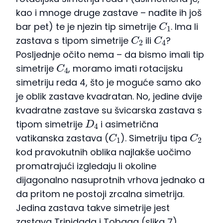
kao i mnoge druge zastave – nađite ih još
C
1
bar pet) te je njezin tip simetrije
. Ima li
C
2
C
4
zastava s tipom simetrije
ili
?
Posljednje očito nema – da bismo imali tip
C
4
simetrije
, moramo imati rotacijsku
simetriju reda 4, što je moguće samo ako
je oblik zastave kvadratan. No, jedine dvije
kvadratne zastave su švicarska zastava s
D
4
tipom simetrije
i asimetrična
C
1
C
2
vatikanska zastava (
). Simetriju tipa
kod pravokutnih oblika najlakše uočimo
promatrajući izgledaju li okoline
dijagonalno nasuprotnih vrhova jednako a
da pritom ne postoji zrcalna simetrija.
Jedina zastava takve simetrije jest
zastava Trinidada i Tobaga (slika 7).