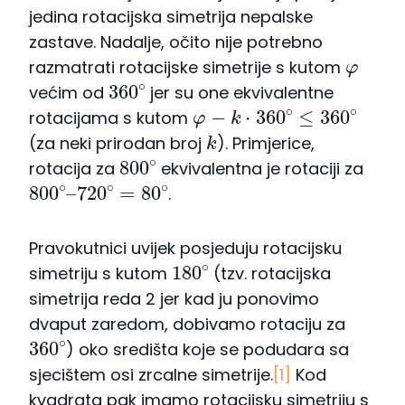
jedina rotacijska simetrija nepalske
zastave. Nadalje, očito nije potrebno
φ
razmatrati rotacijske simetrije s kutom
360
∘
većim od
jer su one ekvivalentne
φ
−
k
⋅
360
∘
≤
360
∘
rotacijama s kutom
k
(za neki prirodan broj
). Primjerice,
800
∘
rotacija za
ekvivalentna je rotaciji za
800
720
∘
∘
–
=
80
∘
.
Pravokutnici uvijek posjeduju rotacijsku
180
∘
simetriju s kutom
(tzv. rotacijska
simetrija reda 2 jer kad ju ponovimo
dvaput zaredom, dobivamo rotaciju za
360
∘
) oko središta koje se podudara sa
sjecištem osi zrcalne simetrije.
[1]
Kod
kvadrata pak imamo rotacijsku simetriju s