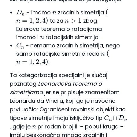
D
n
n
– imamo
zrcalnih simetrija (
n
=
1
,
2
,
4
n
>
1
) te za
zbog
Eulerova teorema o rotacijama
n
imamo i
rotacijskih simetrija
C
n
– nemamo zrcalnih simetrija, nego
n
samo rotacijske simetrije reda
(
n
=
1
,
2
,
4
).
Ta kategorizacija specijalni je slučaj
poznatog
Leonardova teorema o
simetrijama
jer se pripisuje znamenitom
Leonardu da Vinciju, koji ga je navodno
prvi uočio: Ograničeni ravninski objekti kao
C
n
D
n
tipove simetrije imaju isključivo tip
ili
n
, gdje je
prirodan broj ili – poput kruga –
imaju beskonačno mnogo zrcalnih i