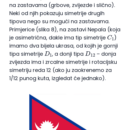
na zastavama (grbove, zvijezde i slično).
Neki od njih pokazuju simetrije drugih
tipova nego su mogući na zastavama.
Primjerice (slika 8), na zastavi Nepala (koja
C
1
je asimetrična, dakle ima tip simetrije
)
imamo dva bijela ukrasa, od kojih je gornji
D
1
D
12
tipa simetrije
, a donji tipa
– donja
zvijezda ima i zrcalne simetrije i rotacijsku
simetriju reda 12 (ako ju zaokrenemo za
1/12 punog kuta, izgledat će jednako).