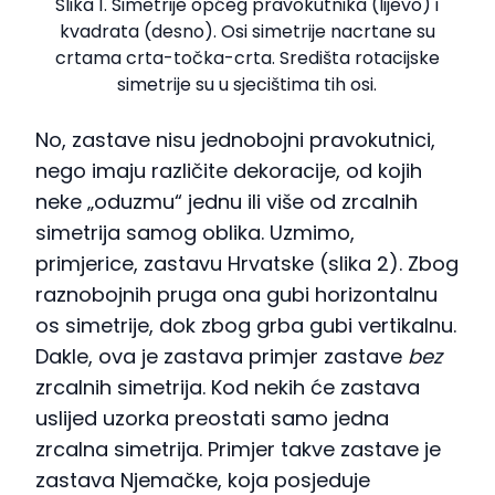
Slika 1. Simetrije općeg pravokutnika (lijevo) i
kvadrata (desno). Osi simetrije nacrtane su
crtama crta-točka-crta. Središta rotacijske
simetrije su u sjecištima tih osi.
No, zastave nisu jednobojni pravokutnici,
nego imaju različite dekoracije, od kojih
neke „oduzmu“ jednu ili više od zrcalnih
simetrija samog oblika. Uzmimo,
primjerice, zastavu Hrvatske (slika 2). Zbog
raznobojnih pruga ona gubi horizontalnu
os simetrije, dok zbog grba gubi vertikalnu.
Dakle, ova je zastava primjer zastave
bez
zrcalnih simetrija. Kod nekih će zastava
uslijed uzorka preostati samo jedna
zrcalna simetrija. Primjer takve zastave je
zastava Njemačke, koja posjeduje