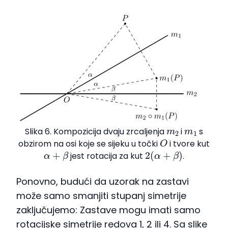
m
2
m
1
Slika 6. Kompozicija dvaju zrcaljenja
i
s
O
obzirom na osi koje se sijeku u točki
i tvore kut
α
+
β
2
(
α
+
β
)
jest rotacija za kut
.
Ponovno, budući da uzorak na zastavi
može samo smanjiti stupanj simetrije
zaključujemo: Zastave mogu imati samo
rotacijske simetrije redova 1, 2 ili 4. Sa slike