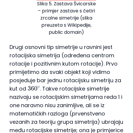
Slika 5. Zastava Švicarske
– primjer zastave s četiri
zrcalne simetrije (slika
preuzeta s Wikipedije,
public domain)
Drugi osnovni tip simetrije u ravnini jest
rotacijska simetrija (određena centrom
rotacije i pozitivnim kutom rotacije). Prvo
primijetimo da svaki objekt koji vidimo
posjeduje bar jednu rotacijsku simetriju za
360
∘
kut od
. Takve rotacijske simetrije
nazivaju se rotacijskim simetrijama reda 1 i
one naravno nisu zanimljive, ali se iz
matematičkih razloga (prvenstveno
vezanih za teoriju grupa simetrija) ubrajaju
među rotacijske simetrije; ona je primjerice