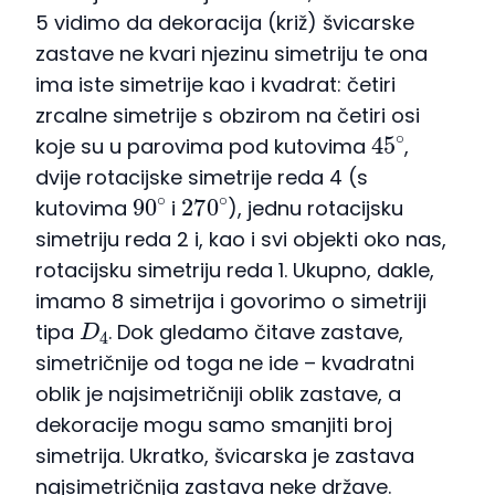
5 vidimo da dekoracija (križ) švicarske
zastave ne kvari njezinu simetriju te ona
ima iste simetrije kao i kvadrat: četiri
zrcalne simetrije s obzirom na četiri osi
45
∘
koje su u parovima pod kutovima
,
dvije rotacijske simetrije reda 4 (s
90
∘
270
∘
kutovima
i
), jednu rotacijsku
simetriju reda 2 i, kao i svi objekti oko nas,
rotacijsku simetriju reda 1. Ukupno, dakle,
imamo 8 simetrija i govorimo o simetriji
D
4
tipa
. Dok gledamo čitave zastave,
simetričnije od toga ne ide – kvadratni
oblik je najsimetričniji oblik zastave, a
dekoracije mogu samo smanjiti broj
simetrija. Ukratko, švicarska je zastava
najsimetričnija zastava neke države.