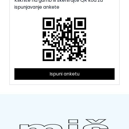
Kliknite na gumb ili skenirajte QR kod za
ispunjavanje ankete
Ispuni anketu