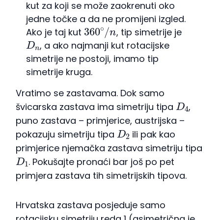
kut za koji se može zaokrenuti oko
jedne točke a da ne promijeni izgled.
360
∘
/
n
Ako je taj kut
, tip simetrije je
D
n
, a ako najmanji kut rotacijske
simetrije ne postoji, imamo tip
simetrije kruga.
Vratimo se zastavama. Dok samo
D
4
švicarska zastava ima simetriju tipa
,
puno zastava – primjerice, austrijska –
D
2
pokazuju simetriju tipa
ili pak kao
primjerice njemačka zastava simetriju tipa
D
1
. Pokušajte pronaći bar još po pet
primjera zastava tih simetrijskih tipova.
Hrvatska zastava posjeduje samo
rotacijsku simetriju reda 1 (asimetrična je,