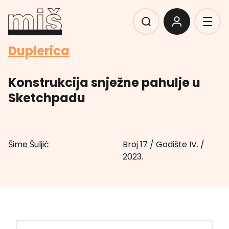
Duplerica
Konstrukcija snježne pahulje u
Sketchpadu
Šime Šuljić
Broj 17
/
Godište IV.
/
2023.