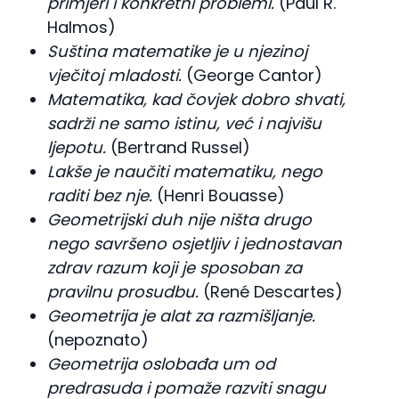
primjeri i konkretni problemi.
(Paul R.
Halmos)
Suština matematike je u njezinoj
vječitoj mladosti.
(George Cantor)
Matematika, kad čovjek dobro shvati,
sadrži ne samo istinu, već i najvišu
ljepotu.
(Bertrand Russel)
Lakše je naučiti matematiku, nego
raditi bez nje.
(Henri Bouasse)
Geometrijski duh nije ništa drugo
nego savršeno osjetljiv i jednostavan
zdrav razum koji je sposoban za
pravilnu prosudbu.
(René Descartes)
Geometrija je alat za razmišljanje.
(nepoznato)
Geometrija oslobađa um od
predrasuda i pomaže razviti snagu