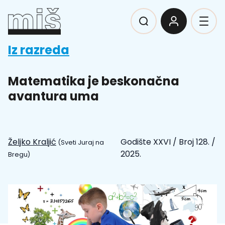
Iz razreda
Matematika je beskonačna
avantura uma
Željko Kraljić
Godište XXVI
/
Broj 128.
/
(Sveti Juraj na
2025.
Bregu)