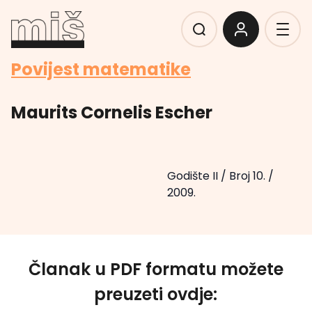
Povijest matematike
Maurits Cornelis Escher
Godište II
/
Broj 10.
/
2009.
Članak u PDF formatu možete
preuzeti ovdje: