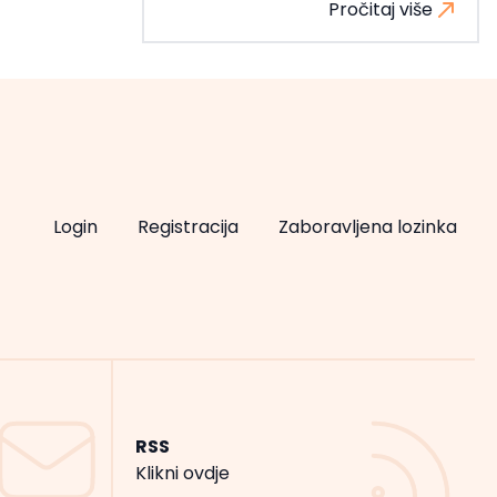
Pročitaj više
Login
Registracija
Zaboravljena lozinka
RSS
Klikni ovdje