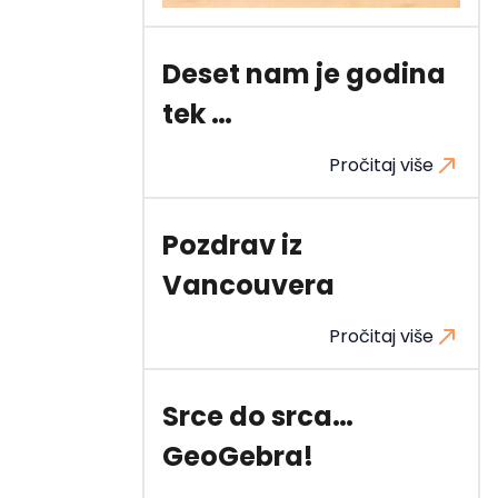
Deset nam je godina
tek …
Pročitaj više
Pozdrav iz
Vancouvera
Pročitaj više
Srce do srca…
GeoGebra!