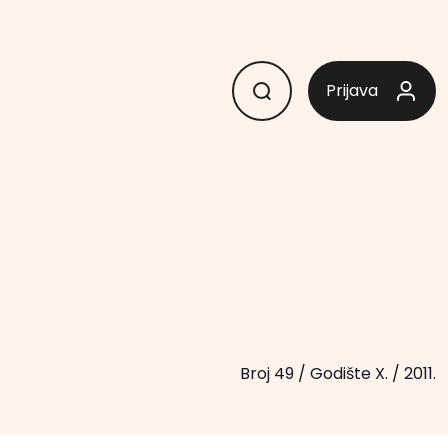
Prijava
Broj 49
/
Godište X.
/
2011.