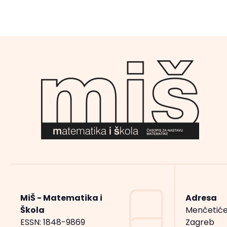
MiŠ - Matematika i
Adresa
Škola
Menčetiće
ESSN: 1848-9869
Zagreb