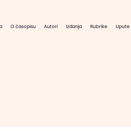
a
O časopisu
Autori
Izdanja
Rubrike
Upute