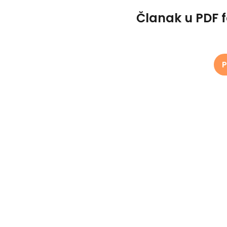
Članak u PDF 
P