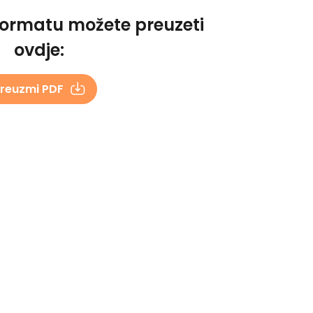
formatu možete preuzeti
ovdje:
reuzmi PDF