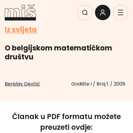
Iz svijeta
O belgijskom matematičkom
društvu
Berislav Devčić
Godište I
/
Broj 1.
/
2009.
Članak u PDF formatu možete
preuzeti ovdje: