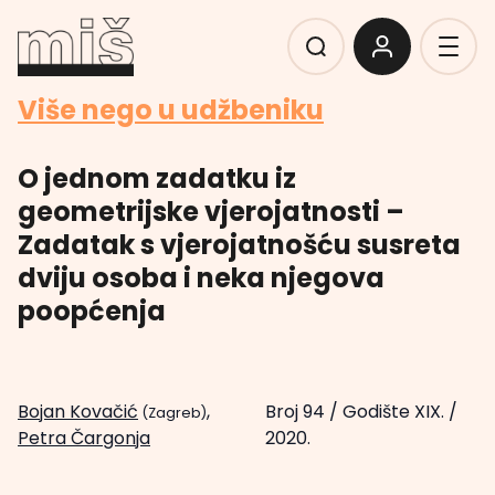
Više nego u udžbeniku
O jednom zadatku iz
geometrijske vjerojatnosti –
Zadatak s vjerojatnošću susreta
dviju osoba i neka njegova
poopćenja
Bojan Kovačić
,
Broj 94
/
Godište XIX.
/
(Zagreb)
Petra Čargonja
2020.