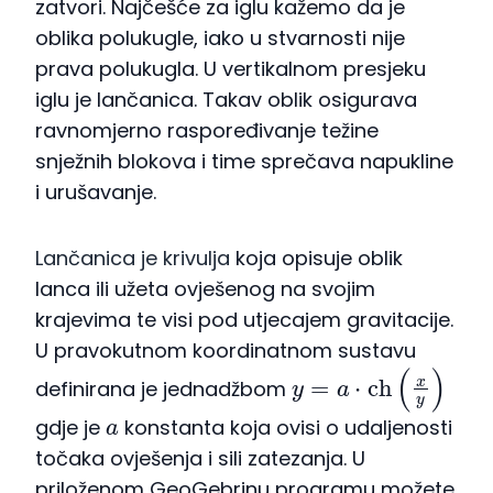
zatvori. Najčešće za iglu kažemo da je
oblika polukugle, iako u stvarnosti nije
prava polukugla. U vertikalnom presjeku
iglu je lančanica. Takav oblik osigurava
ravnomjerno raspoređivanje težine
snježnih blokova i time sprečava napukline
i urušavanje.
Lančanica je krivulja
koja opisuje oblik
lanca ili užeta ovješenog na svojim
krajevima te visi pod utjecajem gravitacije.
U pravokutnom koordinatnom sustavu
y
=
a
⋅
c
h
(
x
y
)
definirana je jednadžbom
a
gdje je
konstanta koja ovisi o udaljenosti
točaka ovješenja i sili zatezanja. U
priloženom GeoGebrinu programu možete