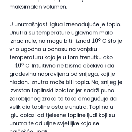
maksimalan volumen.
U unutrašnjosti iglua iznenađujuće je toplo.
Unutra su temperature uglavnom malo
10
o
iznad nule, no mogu biti i iznad
C što je
vrlo ugodno u odnosu na vanjsku
temperaturu koja je u tom trenutku oko
−
40
o
C. Intuitivno ne bismo očekivali da
građevina napravljena od snijega, koji je
hladan, iznutra može biti topla. No, snijeg je
izvrstan toplinski izolator jer sadrži puno
zarobljenog zraka te tako omogućuje da
velik dio topline ostaje unutra. Toplina u
iglu dolazi od tjelesne topline ljudi koji su
unutra te od uljne svjetiljke koja se
najčešće upali.