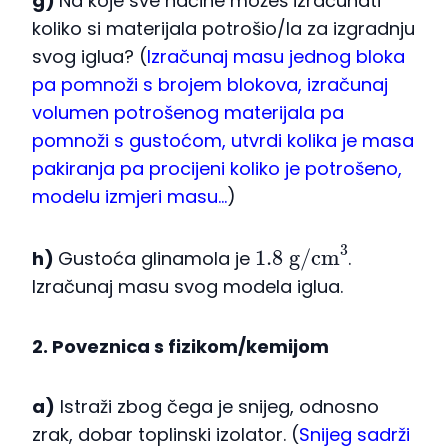
g)
Na koje sve načine možeš izračunati
koliko si materijala potrošio/la za izgradnju
svog iglua? (
Izračunaj masu jednog bloka
pa pomnoži s brojem blokova, izračunaj
volumen potrošenog materijala pa
pomnoži s gustoćom, utvrdi kolika je masa
pakiranja pa procijeni koliko je potrošeno,
modelu izmjeri masu…
)
1.8
g/cm
3
h)
Gustoća glinamola je
.
Izračunaj masu svog modela iglua.
2. Poveznica s fizikom/kemijom
a)
Istraži zbog čega je snijeg, odnosno
zrak, dobar toplinski izolator. (
Snijeg sadrži