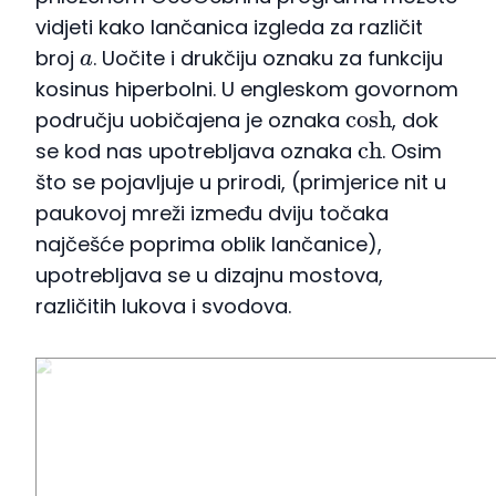
vidjeti kako lančanica izgleda za različit
a
broj
. Uočite i drukčiju oznaku za funkciju
kosinus hiperbolni. U engleskom govornom
cosh
području uobičajena je oznaka
, dok
c
h
se kod nas upotrebljava oznaka
. Osim
što se pojavljuje u prirodi, (primjerice nit u
paukovoj mreži između dviju točaka
najčešće poprima oblik lančanice),
upotrebljava se u dizajnu mostova,
različitih lukova i svodova.