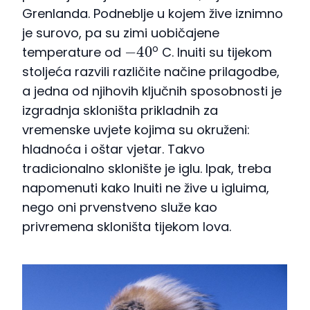
Grenlanda. Podneblje u kojem žive iznimno
je surovo, pa su zimi uobičajene
−
40
o
temperature od
C. Inuiti su tijekom
stoljeća razvili različite načine prilagodbe,
a jedna od njihovih ključnih sposobnosti je
izgradnja skloništa prikladnih za
vremenske uvjete kojima su okruženi:
hladnoća i oštar vjetar. Takvo
tradicionalno sklonište je iglu. Ipak, treba
napomenuti kako Inuiti ne žive u igluima,
nego oni prvenstveno služe kao
privremena skloništa tijekom lova.