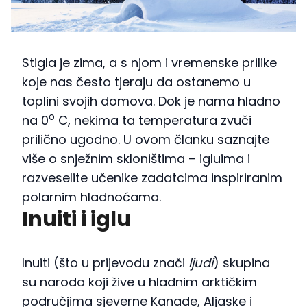
Stigla je zima, a s njom i vremenske prilike
koje nas često tjeraju da ostanemo u
toplini svojih domova. Dok je nama hladno
o
na 0
C, nekima ta temperatura zvuči
prilično ugodno. U ovom članku saznajte
više o snježnim skloništima – igluima i
razveselite učenike zadatcima inspiriranim
polarnim hladnoćama.
Inuiti i iglu
Inuiti (što u prijevodu znači
ljudi
) skupina
su naroda koji žive u hladnim arktičkim
područjima sjeverne Kanade, Aljaske i