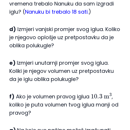
vremena trebalo Nanuku da sam izgradi
iglu? (
Nanuku bi trebalo 18 sati.
)
d)
Izmjeri vanjski promjer svog iglua. Koliko
je njegovo oplošje uz pretpostavku da je
oblika polukugle?
e)
Izmjeri unutarnji promjer svog iglua.
Koliki je njegov volumen uz pretpostavku
da je iglu oblika polukugle?
10.3
m
3
f)
Ako je volumen pravog iglua
,
koliko je puta volumen tvog iglua manji od
pravog?