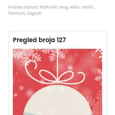
Andrea Katarić Ratković, mag. educ. math.,
Element, Zagreb
Pregled broja 127