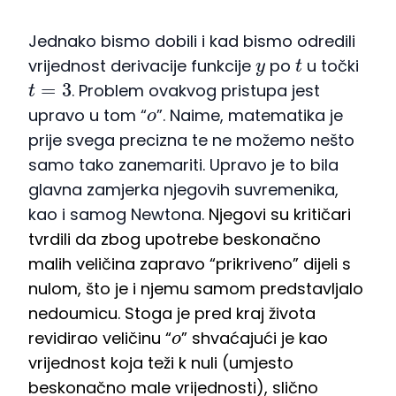
Jednako bismo dobili i kad bismo odredili
y
t
vrijednost derivacije funkcije
po
u točki
t
=
3
. Problem ovakvog pristupa jest
o
upravo u tom “
”. Naime, matematika je
prije svega precizna te ne možemo nešto
samo tako zanemariti. Upravo je to bila
glavna zamjerka njegovih suvremenika,
kao i samog Newtona.
Njegovi su kritičari
tvrdili da zbog upotrebe beskonačno
malih veličina zapravo “prikriveno” dijeli s
nulom, što je i njemu samom predstavljalo
nedoumicu. Stoga je pred kraj života
o
revidirao veličinu “
” shvaćajući je kao
vrijednost koja teži k nuli (umjesto
beskonačno male vrijednosti), slično