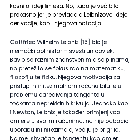
kasnijoj ideji limesa. No, tada je već bilo
prekasno jer je prevladala Leibnizova ideja
derivacije, kao i njegova notacija.
Gottfried Wilhelm Leibniz [15] bio je
njemački polihistor – svestran čovjek.
Bavio se raznim znanstvenim disciplinama,
no pretežito se fokusirao na matematiku,
filozofiju te fiziku. Njegova motivacija za
pristup infinitezimalnom računu bila je u
problemu određivanja tangente u
točkama neprekidnih krivulja. Jednako kao
i Newton, Leibniz je također primjenjivao
omjere u svojim računima, no nije odbacio
uporabu infinitezimala, već ju je prigrlio.
Naime, shvaćao je tangentu kao omjer