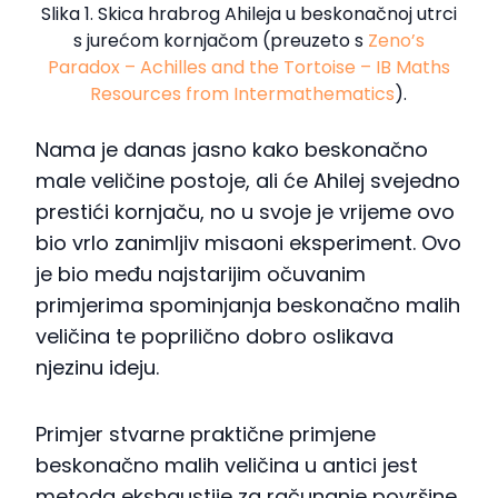
Slika 1. Skica hrabrog Ahileja u beskonačnoj utrci
s jurećom kornjačom (preuzeto s
Zeno’s
Paradox – Achilles and the Tortoise – IB Maths
Resources from Intermathematics
).
Nama je danas jasno kako beskonačno
male veličine postoje, ali će Ahilej svejedno
prestići kornjaču, no u svoje je vrijeme ovo
bio vrlo zanimljiv misaoni eksperiment. Ovo
je bio među najstarijim očuvanim
primjerima spominjanja beskonačno malih
veličina te poprilično dobro oslikava
njezinu ideju.
Primjer stvarne praktične primjene
beskonačno malih veličina u antici jest
metoda ekshaustije za računanje površine