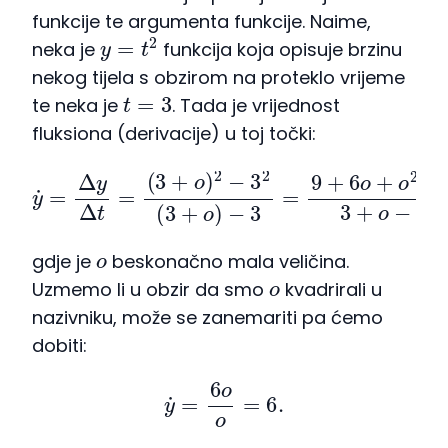
funkcije te argumenta funkcije. Naime,
y
=
t
2
neka je
funkcija koja opisuje brzinu
nekog tijela s obzirom na proteklo vrijeme
t
=
3
te neka je
. Tada je vrijednost
fluksiona (derivacije) u toj točki:
−
3
=
y
9
˙
=
+
Δ
6
y
o
Δ
+
t
o
=
2
(
−
3
9
+
3
o
+
)
o
2
−
−
3
3
=
2
(
6
3
o
+
+
o
o
)
2
o
,
o
gdje je
beskonačno mala veličina.
o
Uzmemo li u obzir da smo
kvadrirali u
nazivniku, može se zanemariti pa ćemo
dobiti:
y
˙
=
6
o
o
=
6.