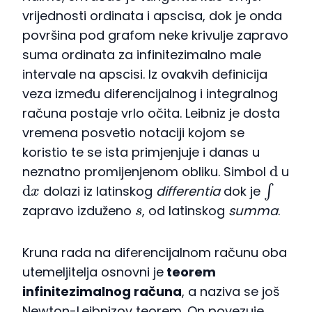
vrijednosti ordinata i apscisa, dok je onda
površina pod grafom neke krivulje zapravo
suma ordinata za infinitezimalno male
intervale na apscisi. Iz ovakvih definicija
veza između diferencijalnog i integralnog
računa postaje vrlo očita. Leibniz je dosta
vremena posvetio notaciji kojom se
koristio te se ista primjenjuje i danas u
d
neznatno promijenjenom obliku. Simbol
u
d
x
∫
dolazi iz latinskog
differentia
dok je
s
zapravo izduženo
, od latinskog
summa
.
Kruna rada na diferencijalnom računu oba
utemeljitelja osnovni je
teorem
infinitezimalnog računa
, a naziva se još
Newton-Leibnizov teorem. On povezuje