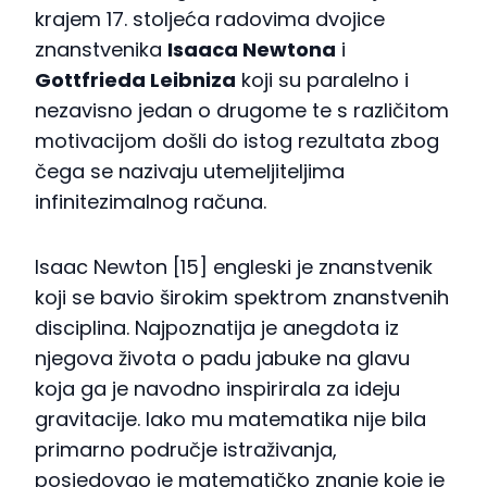
krajem 17. stoljeća radovima dvojice
znanstvenika
Isaaca Newtona
i
Gottfrieda Leibniza
koji su paralelno i
nezavisno jedan o drugome te s različitom
motivacijom došli do istog rezultata zbog
čega se nazivaju utemeljiteljima
infinitezimalnog računa.
Isaac Newton [15] engleski je znanstvenik
koji se bavio širokim spektrom znanstvenih
disciplina. Najpoznatija je anegdota iz
njegova života o padu jabuke na glavu
koja ga je navodno inspirirala za ideju
gravitacije. Iako mu matematika nije bila
primarno područje istraživanja,
posjedovao je matematičko znanje koje je