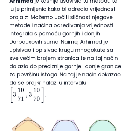
Arhimed
je kasnije usavršio tu metodu te
ju je primijenio kako bi odredio vrijednost
π
broja
. Možemo uočiti sličnost njegove
metode i načina određivanja vrijednosti
integrala s pomoću gornjih i donjih
Darbouxovih suma. Naime, Arhimed je
upisivao i opisivao krugu mnogokute sa
sve većim brojem stranica te na taj način
dolazio do preciznije gornje i donje granice
za površinu istoga. Na taj je način dokazao
π
da se broj
nalazi u intervalu
[
3
10
71
,
3
10
70
]
.