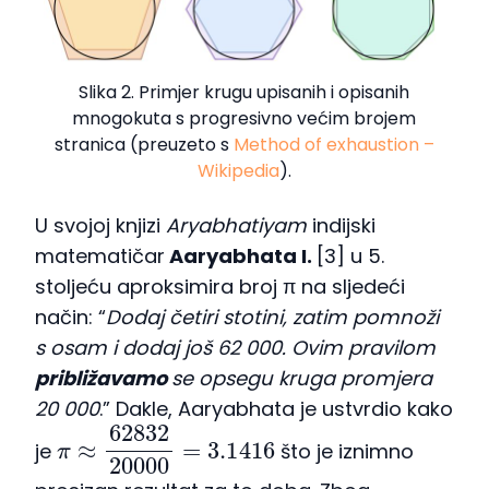
Slika 2. Primjer krugu upisanih i opisanih
mnogokuta s progresivno većim brojem
stranica (preuzeto s
Method of exhaustion –
Wikipedia
).
U svojoj knjizi
Aryabhatiyam
indijski
matematičar
Aaryabhata I.
[3] u 5.
stoljeću aproksimira broj π na sljedeći
način: “
Dodaj četiri stotini, zatim pomnoži
s osam i dodaj još 62 000. Ovim pravilom
približavamo
se opsegu kruga promjera
20 000
.” Dakle, Aaryabhata je ustvrdio kako
π
≈
62832
20000
=
3.1416
je
što je iznimno