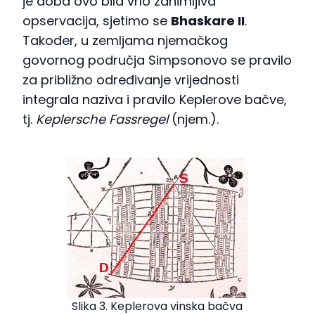
je doba ovo bila vrlo zanimljiva
opservacija, sjetimo se
Bhaskare II
.
Također, u zemljama njemačkog
govornog područja Simpsonovo se pravilo
za približno određivanje vrijednosti
integrala naziva i pravilo Keplerove bačve,
tj.
Keplersche Fassregel
(njem.).
Slika 3. Keplerova vinska bačva