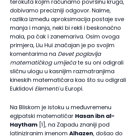
terokuta kojim računamo površinu kruga,
dobivamo precizniji odgovor. Naime,
razlika između aproksimacija postaje sve
manja i manja, neki bi rekli i beskonačno
mala, pa čak i zanemariva. Osim ovoga
primjera, Liu Hui značajan je po svojim
komentarima na
Devet poglavlja
matematičkog umijeća
te su oni odigrali
sličnu ulogu u kasnijim razmatranjima
kineskih matematičara kao što su odigrali
Euklidovi
Elementi
u Europi.
Na Bliskom je istoku u međuvremenu
egipatski matematičar
Hasan ibn al-
Haytham
[1], na Zapadu znaniji pod
latiniziranim imenom
Alhazen
, došao do