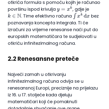
otkrića formula s pomoću kojih je računao
y
=
x
k
površinu ispod krivulja
, gdje je
k
∈
N
∫
x
k
d
x
. Time efektivno računa
bez
poznavanja koncepta integrala. Ti će
izračuni za vrijeme renesanse naći put do
europskih matematičara te sudjelovati u
otkriću infinitezimalnog računa.
2.2 Renesansne preteče
Najveći zamah u otkrivanju
infinitezimalnog računa odvija se u
renesansnoj Europi, preciznije na prijelazu
iz 16. u 17. stoljeće kada djeluju
matematičari koji će pomaknuti
dotadašnje shvaćanje ove grane