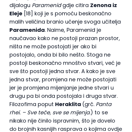
dijalogu
Paramenid
gdje citira
Zenona iz
Eleje
[18] koji je s pomoću beskonačno
malih veličina branio učenje svoga učitelja
Paramenida
. Naime, Paramenid je
naučavao kako ne postoji prazan prostor,
ništa ne može postojati jer ako bi
postojalo, onda bi bilo nešto. Stoga ne
postoji beskonačno mnoštvo stvari, već je
sve što postoji jedna stvar. A kako je sve
jedna stvar, promjena ne može postojati
jer je promjena mijenjanje jedne stvari u
drugu pa bi onda postojala i druga stvar.
Filozofima poput
Heraklita
(grč.
Panta
rhei. – Sve teče, sve se mijenja
.) to se
nikako nije činilo ispravnim, što je dovelo
do brojnih kasnijih rasprava o kojima ovdje