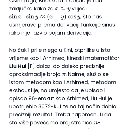
Osim toga, Bhaskara II. došao je i do
x
≈
y
zaključka kako za
vrijedi
sin
x
–
sin
y
≈
(
x
−
y
)
cos
y
, što nas
usmjerava prema derivaciji funkcije sinus
iako nije razvio pojam derivacije.
No čak i prije njega u Kini, otprilike u isto
vrijeme kao i Arhimed, kineski matematičar
Liu Hui
[11] dolazi do daleko preciznije
π
aproksimacije broja
. Naime, služio se
istom metodom kao i Arhimed, metodom
ekshaustije, no umjesto da je upisao i
opisao 96−erokut kao Arhimed, Liu Hui je
upotrijebio 3072−kut te na taj način dobio
precizniji rezultat. Treba napomenuti da
n
što više povećamo broj stranica
-