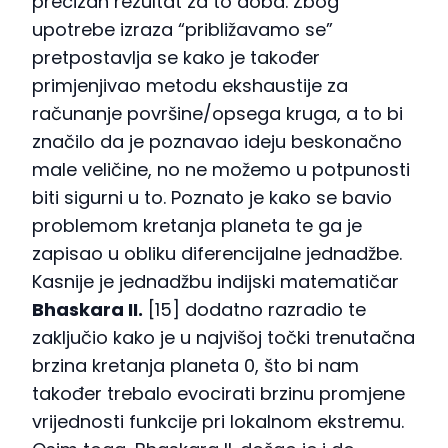
precizan rezultat za to doba. Zbog
upotrebe izraza “približavamo se”
pretpostavlja se kako je također
primjenjivao metodu ekshaustije za
računanje površine/opsega kruga, a to bi
značilo da je poznavao ideju beskonačno
male veličine, no ne možemo u potpunosti
biti sigurni u to. Poznato je kako se bavio
problemom kretanja planeta te ga je
zapisao u obliku diferencijalne jednadžbe.
Kasnije je jednadžbu indijski matematičar
Bhaskara II.
[15] dodatno razradio te
zaključio kako je u najvišoj točki trenutačna
brzina kretanja planeta 0, što bi nam
također trebalo evocirati brzinu promjene
vrijednosti funkcije pri lokalnom ekstremu.