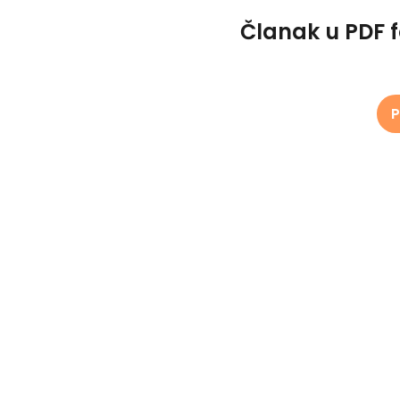
Članak u PDF 
P