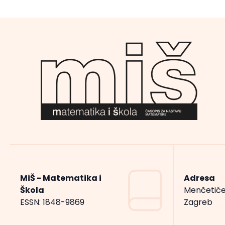
MiŠ - Matematika i
Adresa
Škola
Menčetiće
ESSN: 1848-9869
Zagreb