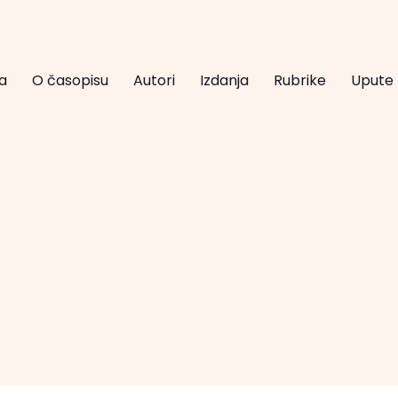
a
O časopisu
Autori
Izdanja
Rubrike
Upute