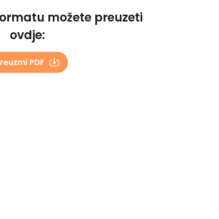
formatu možete preuzeti
ovdje:
reuzmi PDF