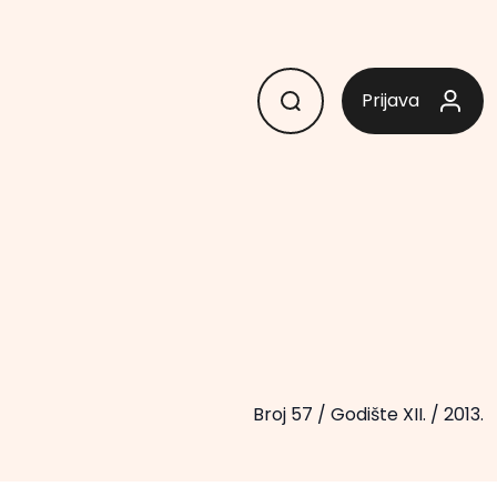
Prijava
Broj 57
/
Godište XII.
/
2013.