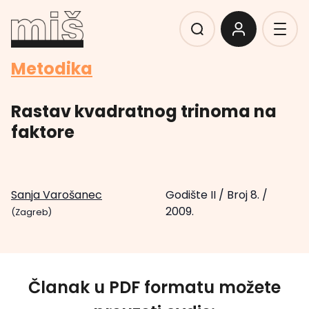
Metodika
Rastav kvadratnog trinoma na
faktore
Sanja Varošanec
Godište II
/
Broj 8.
/
2009.
(Zagreb)
Članak u PDF formatu možete