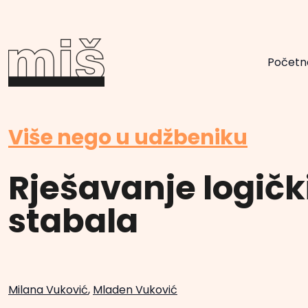
Početn
Više nego u udžbeniku
Rješavanje logič
stabala
Milana Vuković
,
Mladen Vuković