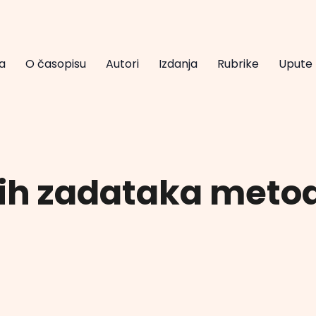
a
O časopisu
Autori
Izdanja
Rubrike
Upute
kih zadataka met