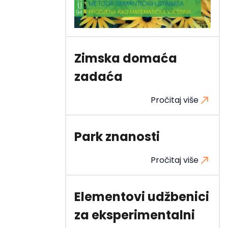
Zimska domaća
zadaća
Pročitaj više
Park znanosti
Pročitaj više
Elementovi udžbenici
za eksperimentalni