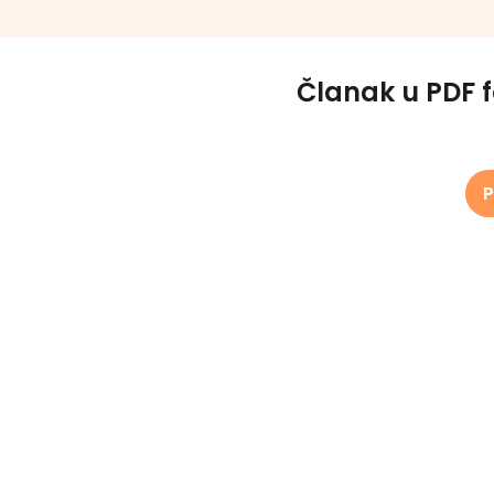
Članak u PDF 
P