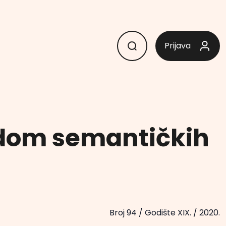
Prijava
odom semantičkih
Broj 94
/
Godište XIX.
/
2020.