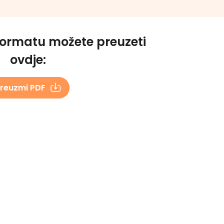
formatu možete preuzeti
ovdje:
reuzmi PDF