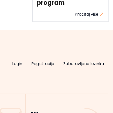
program
Pročitaj više
Login
Registracija
Zaboravljena lozinka