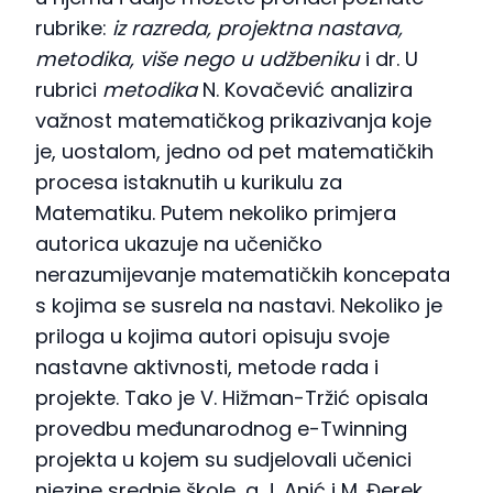
rubrike:
iz razreda, projektna nastava,
metodika, više nego u udžbeniku
i dr. U
rubrici
metodika
N. Kovačević analizira
važnost matematičkog prikazivanja koje
je, uostalom, jedno od pet matematičkih
procesa istaknutih u kurikulu za
Matematiku. Putem nekoliko primjera
autorica ukazuje na učeničko
nerazumijevanje matematičkih koncepata
s kojima se susrela na nastavi. Nekoliko je
priloga u kojima autori opisuju svoje
nastavne aktivnosti, metode rada i
projekte. Tako je V. Hižman-Tržić opisala
provedbu međunarodnog e-Twinning
projekta u kojem su sudjelovali učenici
njezine srednje škole, a J. Anić i M. Đerek