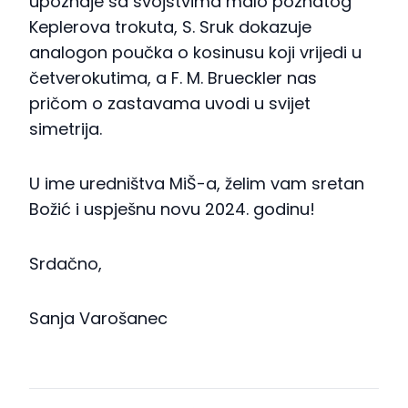
upoznaje sa svojstvima malo poznatog
Keplerova trokuta, S. Sruk dokazuje
analogon poučka o kosinusu koji vrijedi u
četverokutima, a F. M. Brueckler nas
pričom o zastavama uvodi u svijet
simetrija.
U ime uredništva MiŠ-a, želim vam sretan
Božić i uspješnu novu 2024. godinu!
Srdačno,
Sanja Varošanec