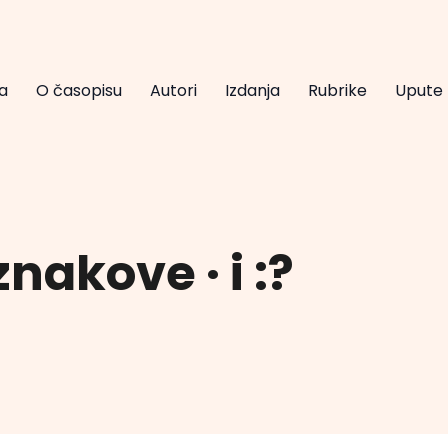
a
O časopisu
Autori
Izdanja
Rubrike
Upute
znakove · i :?