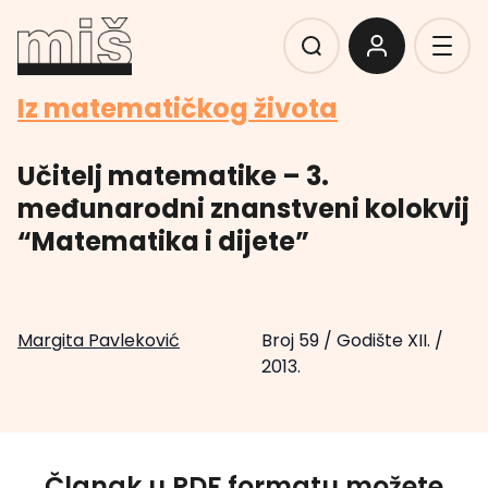
Iz matematičkog života
Učitelj matematike – 3.
međunarodni znanstveni kolokvij
“Matematika i dijete”
Margita Pavleković
Broj 59
/
Godište XII.
/
2013.
Članak u PDF formatu možete