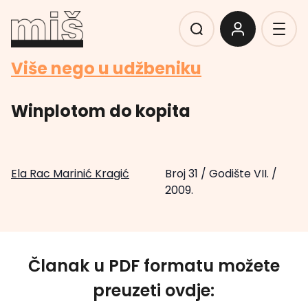
Više nego u udžbeniku
Winplotom do kopita
Ela Rac Marinić Kragić
Broj 31
/
Godište VII.
/
2009.
Članak u PDF formatu možete
preuzeti ovdje: