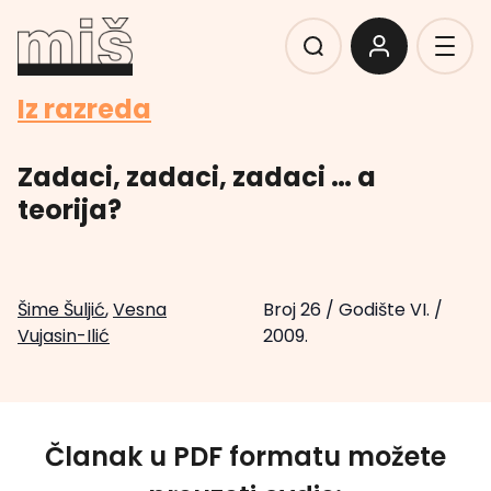
Iz razreda
Zadaci, zadaci, zadaci … a
teorija?
Šime Šuljić
,
Vesna
Broj 26
/
Godište VI.
/
Vujasin-Ilić
2009.
Članak u PDF formatu možete