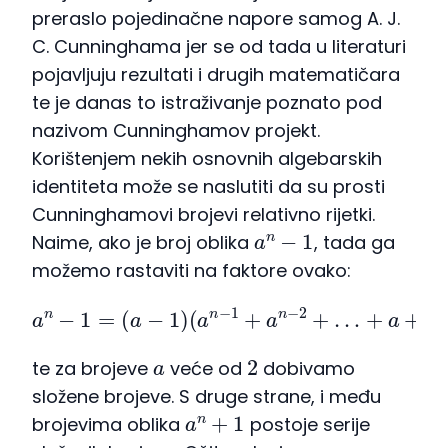
preraslo pojedinačne napore samog A. J.
C. Cunninghama jer se od tada u literaturi
pojavljuju rezultati i drugih matematičara
te je danas to istraživanje poznato pod
nazivom Cunninghamov projekt.
Korištenjem nekih osnovnih algebarskih
identiteta može se naslutiti da su prosti
Cunninghamovi brojevi relativno rijetki.
a
n
−
1
Naime, ako je broj oblika
, tada ga
možemo rastaviti na faktore ovako:
a
n
−
1
=
(
a
−
1
)
(
a
n
−
1
+
a
n
−
2
+
…
+
a
+
1
)
,
a
2
te za brojeve
veće od
dobivamo
složene brojeve. S druge strane, i među
a
n
+
1
brojevima oblika
postoje serije
a