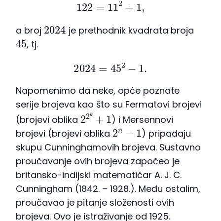
122
=
11
2
+
1
,
2024
a broj
je prethodnik kvadrata broja
45
, tj.
2024
=
45
2
−
1.
Napomenimo da neke, opće poznate
serije brojeva kao što su Fermatovi brojevi
2
2
k
+
1
(brojevi oblika
) i Mersennovi
2
n
−
1
brojevi (brojevi oblika
) pripadaju
skupu Cunninghamovih brojeva. Sustavno
proučavanje ovih brojeva započeo je
britansko-indijski matematičar A. J. C.
Cunningham (1842. – 1928.). Među ostalim,
proučavao je pitanje složenosti ovih
brojeva. Ovo je istraživanje od 1925.