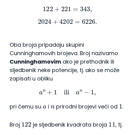
122
+
221
=
343
,
2024
+
4202
=
6226.
Oba broja pripadaju skupini
Cunninghamovih brojeva. Broj nazivamo
Cunninghamovim
ako je prethodnik ili
sljedbenik neke potencije, tj. ako se može
zapisati u obliku
a
n
+
1
ili
a
n
−
1
,
a
n
1
pri čemu su
i
prirodni brojevi veći od
.
122
11
Broj
je sljedbenik kvadrata broja
, tj.