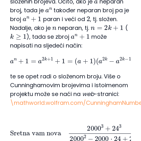
složenih brojeva. Očito, ako je
neparan
a
n
broj, tada je
također neparan broj pa je
a
n
+
1
2
broj
paran i veći od
, tj. složen.
n
n
=
2
k
+
1
Nadalje, ako je
neparan, tj.
(
k
≥
1
a
n
+
1
), tada se zbroj
može
napisati na sljedeći način:
a
n
+
1
=
a
2
k
+
1
+
1
=
−
a
(
a
+
+
1
)
1
,
)
(
a
2
k
−
a
2
k
−
1
+
…
te se opet radi o složenom broju. Više o
Cunninghamovim brojevima i istoimenom
projektu može se naći na
web
-stranici:
\mathworld.wolfram.com/CunninghamNumbe
Sretna vam nova
2000
3
+
24
ta godina!
3
2000
2
−
2000
⋅
24
+
24
2
−