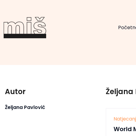
Početn
Autor
Željana 
Željana Pavlović
Natjecan
World 