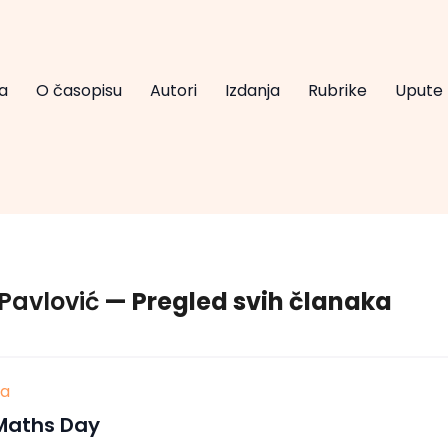
a
O časopisu
Autori
Izdanja
Rubrike
Upute
Pavlović
— Pregled svih članaka
ja
Maths Day