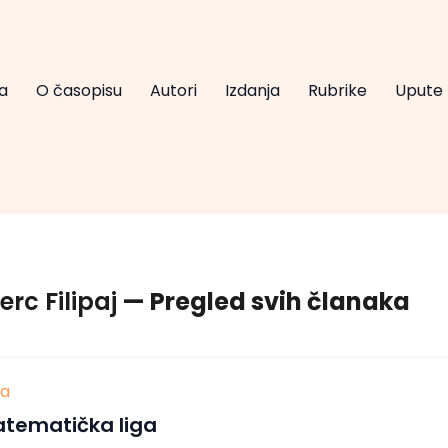
a
O časopisu
Autori
Izdanja
Rubrike
Upute
erc Filipaj
— Pregled svih članaka
ja
atematička liga