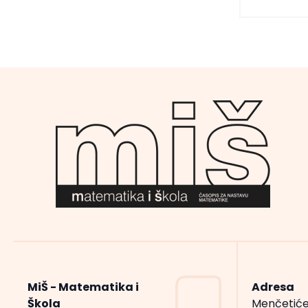
MiŠ - Matematika i
Adresa
Škola
Menčetiće