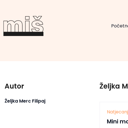
Početn
Autor
Željka M
Željka Merc Filipaj
Natjecan
Mini m