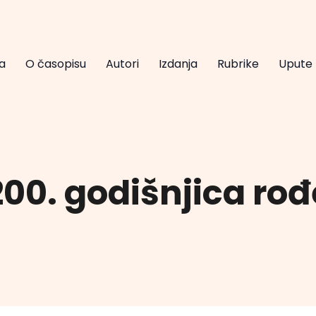
a
O časopisu
Autori
Izdanja
Rubrike
Upute
200. godišnjica ro