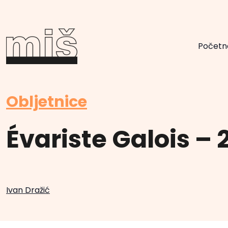
Početn
Obljetnice
Évariste Galois – 
Ivan Dražić