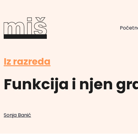
Početn
Iz razreda
Funkcija i njen gra
Sonja Banić