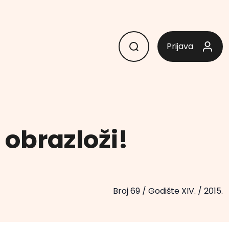
Prijava
, obrazloži!
Broj 69
/
Godište XIV.
/
2015.