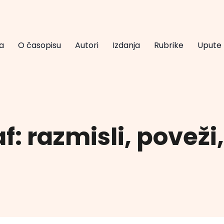
a
O časopisu
Autori
Izdanja
Rubrike
Upute
f: razmisli, poveži