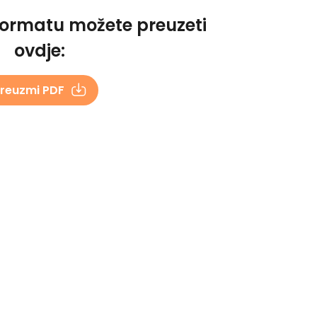
formatu možete preuzeti
ovdje:
reuzmi PDF