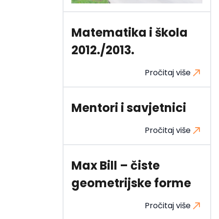
Matematika i škola
2012./2013.
Pročitaj više
Mentori i savjetnici
Pročitaj više
Max Bill – čiste
geometrijske forme
Pročitaj više