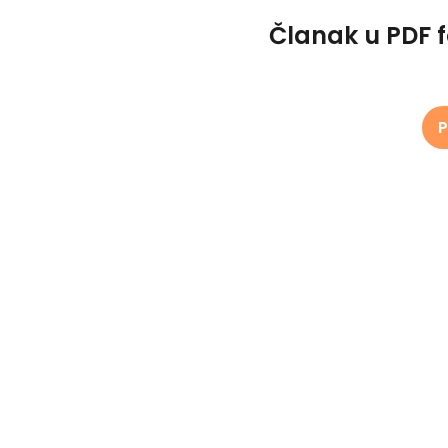
Članak u PDF 
P