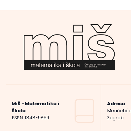
MiŠ - Matematika i
Adresa
Škola
Menčetiće
ESSN: 1848-9869
Zagreb