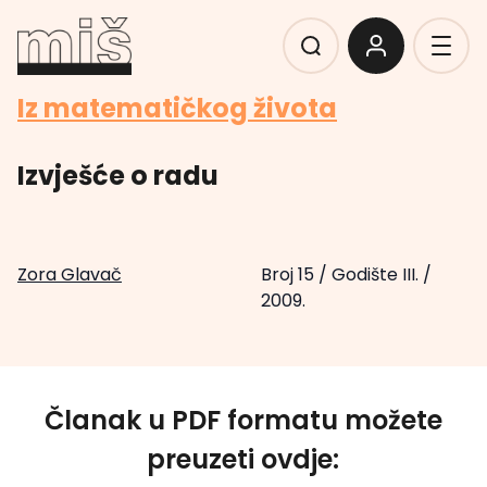
Iz matematičkog života
Izvješće o radu
Zora Glavač
Broj 15
/
Godište III.
/
2009.
Članak u PDF formatu možete
preuzeti ovdje: