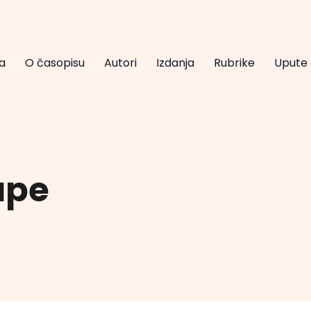
a
O časopisu
Autori
Izdanja
Rubrike
Upute
ape