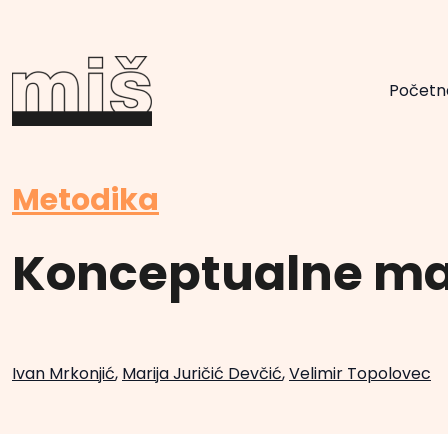
Početn
Metodika
Konceptualne m
Ivan Mrkonjić
,
Marija Juričić Devčić
,
Velimir Topolovec