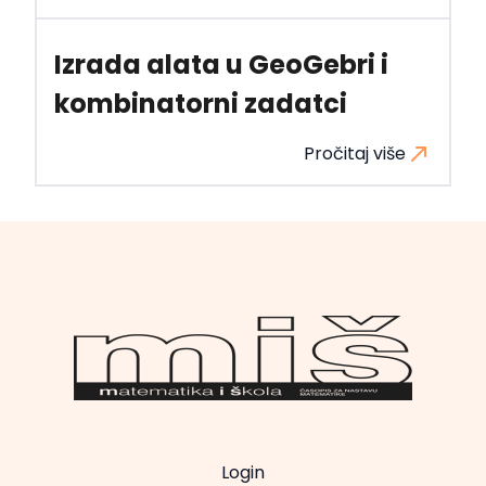
Izrada alata u GeoGebri i
kombinatorni zadatci
Pročitaj više
Login