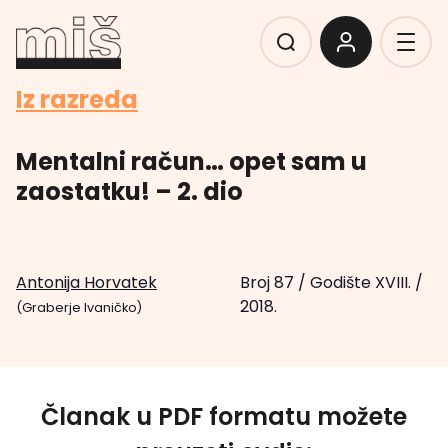
Iz razreda
Mentalni račun… opet sam u
zaostatku! – 2. dio
Antonija Horvatek
Broj 87
/
Godište XVIII.
/
2018.
(Graberje Ivaničko)
Članak u PDF formatu možete