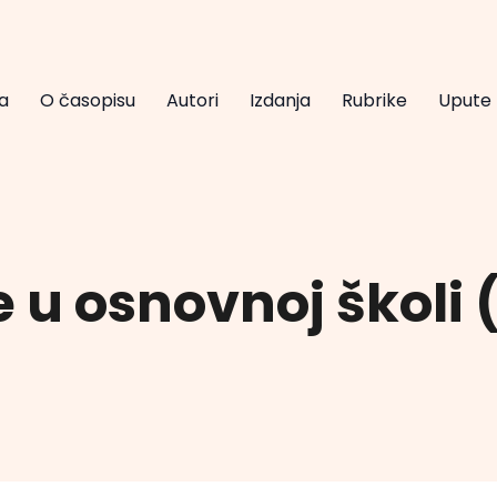
a
O časopisu
Autori
Izdanja
Rubrike
Upute
 u osnovnoj školi (