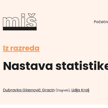
Početn
Iz razreda
Nastava statistike
Dubravka Glasnović Gracin
,
Lidija Kralj
(Zagreb)