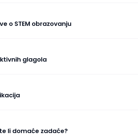
ve o STEM obrazovanju
ktivnih glagola
kacija
te li domaće zadaće?