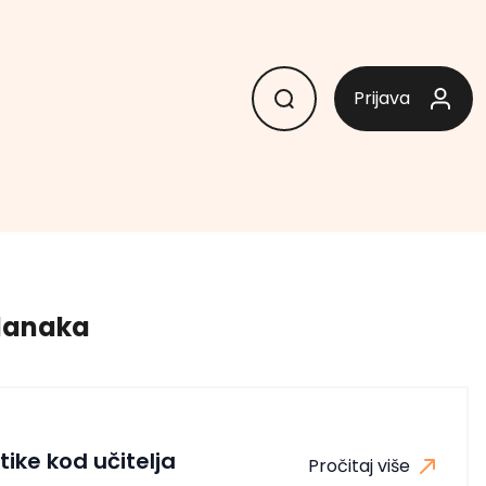
Prijava
članaka
ike kod učitelja
Pročitaj više