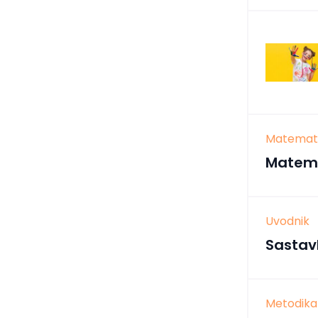
Matemati
Matema
Uvodnik
Sastav
Metodika