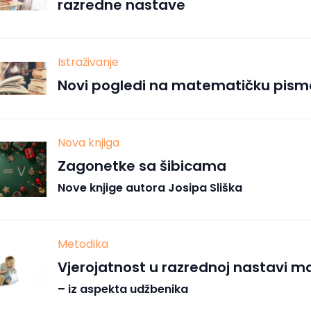
razredne nastave
Istraživanje
Novi pogledi na matematičku pism
Nova knjiga
Zagonetke sa šibicama
Nove knjige autora Josipa Sliška
Metodika
Vjerojatnost u razrednoj nastavi 
– iz aspekta udžbenika