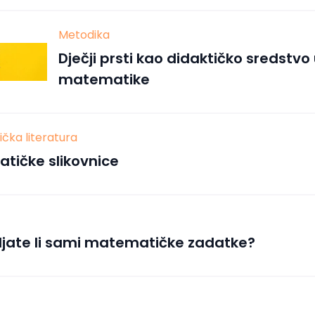
Metodika
Dječji prsti kao didaktičko sredstv
matematike
čka literatura
tičke slikovnice
ljate li sami matematičke zadatke?