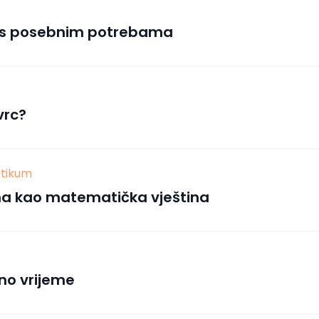
ji s posebnim potrebama
vrc?
tikum
na kao matematička vještina
no vrijeme