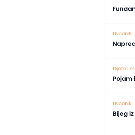
Fundam
Uvodnik
Napred
Dijete i 
Pojam b
Uvodnik
Bijeg 