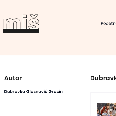
Početn
Autor
Dubravk
Dubravka Glasnović Gracin