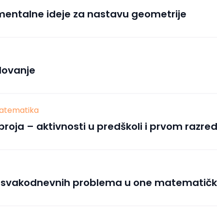
entalne ideje za nastavu geometrije
ovanje
matematika
roja – aktivnosti u predškoli i prvom razre
iz svakodnevnih problema u one matematič