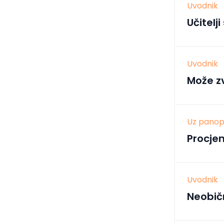
Uvodnik
Učitel
Uvodnik
Može z
Uz panop
Procje
Uvodnik
Neobič