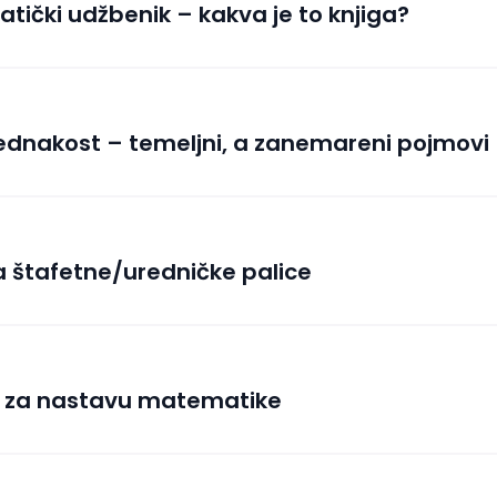
ički udžbenik – kakva je to knjiga?
 jednakost – temeljni, a zanemareni pojmovi
a štafetne/uredničke palice
i za nastavu matematike