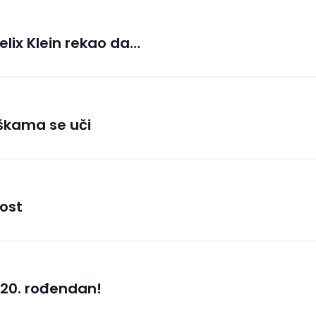
Felix Klein rekao da…
škama se uči
ost
 20. rođendan!