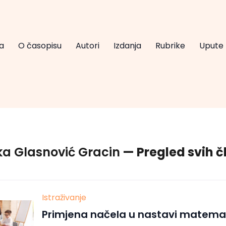
a
O časopisu
Autori
Izdanja
Rubrike
Upute
a Glasnović Gracin
— Pregled svih 
Istraživanje
Primjena načela u nastavi matemat