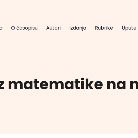
a
O časopisu
Autori
Izdanja
Rubrike
Upute
z matematike na 