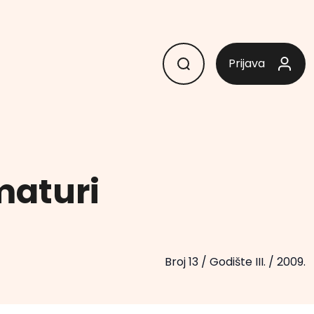
Prijava
maturi
Broj 13
/
Godište III.
/
2009.