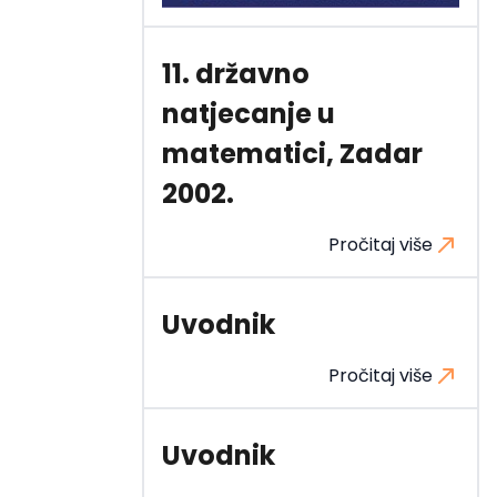
11. državno
natjecanje u
matematici, Zadar
2002.
Pročitaj više
Uvodnik
Pročitaj više
Uvodnik