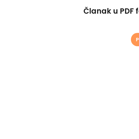
Članak u PDF 
P