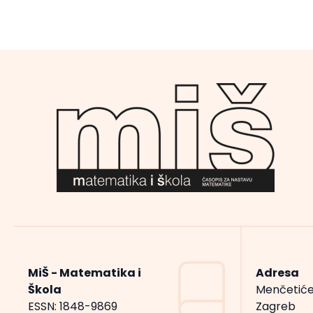
MiŠ - Matematika i
Adresa
Škola
Menčetiće
ESSN: 1848-9869
Zagreb