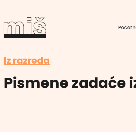
Početn
Iz razreda
Pismene zadaće i