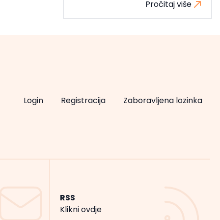
Pročitaj više
Login
Registracija
Zaboravljena lozinka
RSS
Klikni ovdje