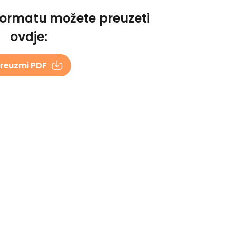
formatu možete preuzeti
ovdje:
reuzmi PDF