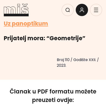
Uz panoptikum
Prijatelj mora: “Geometrije”
Broj 110
/
Godište XXII.
/
2023.
Članak u PDF formatu možete
preuzeti ovdje: