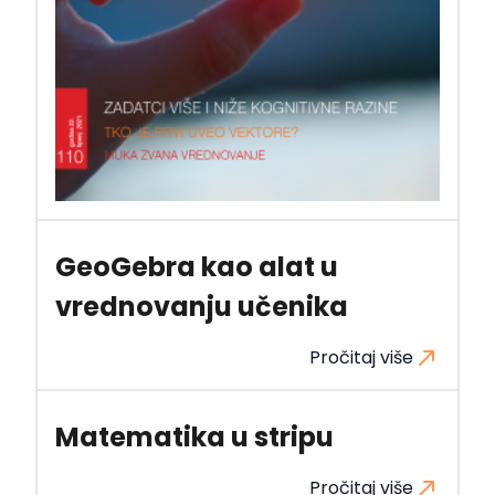
GeoGebra kao alat u
vrednovanju učenika
Pročitaj više
Matematika u stripu
Pročitaj više