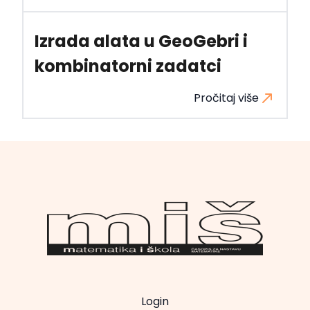
Izrada alata u GeoGebri i
kombinatorni zadatci
Pročitaj više
Login