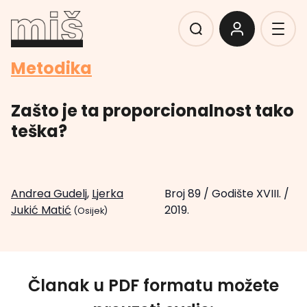
Metodika
Zašto je ta proporcionalnost tako
teška?
Andrea Gudelj
,
Ljerka
Broj 89
/
Godište XVIII.
/
Jukić Matić
2019.
(Osijek)
Članak u PDF formatu možete