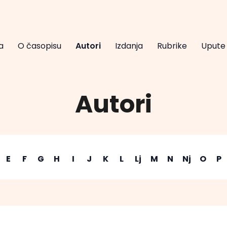
a
O časopisu
Autori
Izdanja
Rubrike
Upute
Autori
E
F
G
H
I
J
K
L
Lj
M
N
Nj
O
P