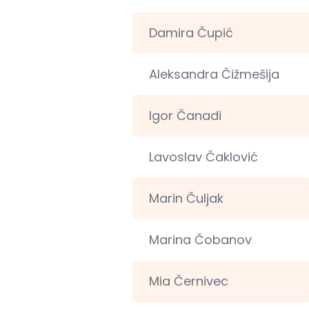
Damira Čupić
Aleksandra Čižmešija
Igor Čanadi
Lavoslav Čaklović
Marin Čuljak
Marina Čobanov
Mia Černivec