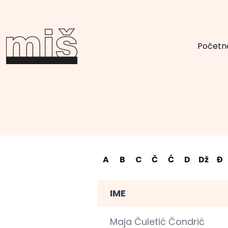
Početn
A
B
C
Č
Ć
D
Dž
Đ
IME
Maja Čuletić Čondrić