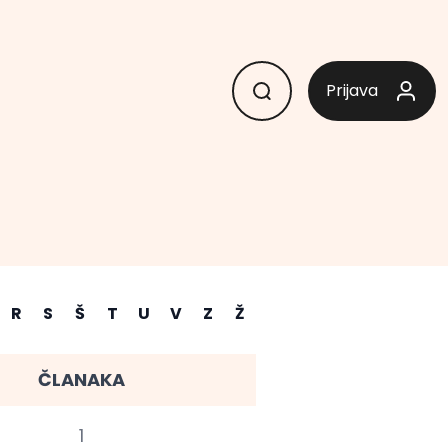
Prijava
R
S
Š
T
U
V
Z
Ž
ČLANAKA
1