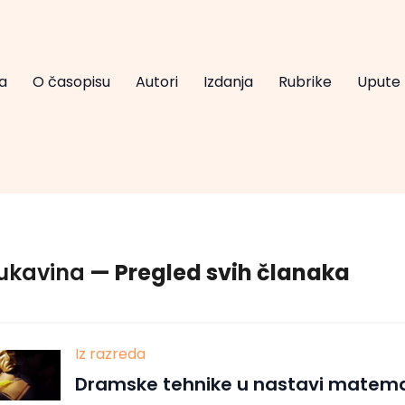
a
O časopisu
Autori
Izdanja
Rubrike
Upute
Rukavina
— Pregled svih članaka
Iz razreda
Dramske tehnike u nastavi matema