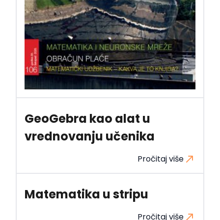
GeoGebra kao alat u
vrednovanju učenika
Pročitaj više
Matematika u stripu
Pročitaj više