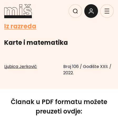
Iz razreda
Karte i matematika
Ljubica Jerković
Broj 106
/
Godište XXII.
/
2022.
Članak u PDF formatu možete
preuzeti ovdje: